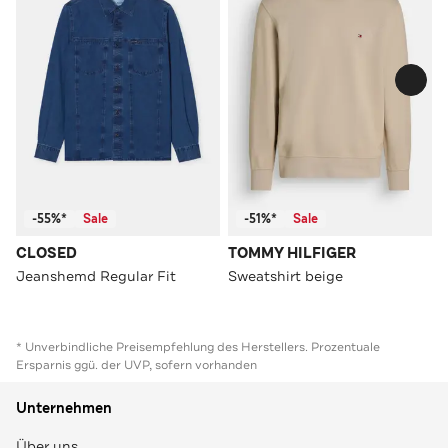
-55%*
Sale
-51%*
Sale
CLOSED
TOMMY HILFIGER
Jeanshemd Regular Fit
Sweatshirt beige
* Unverbindliche Preisempfehlung des Herstellers. Prozentuale
Ersparnis ggü. der UVP, sofern vorhanden
Unternehmen
Über uns