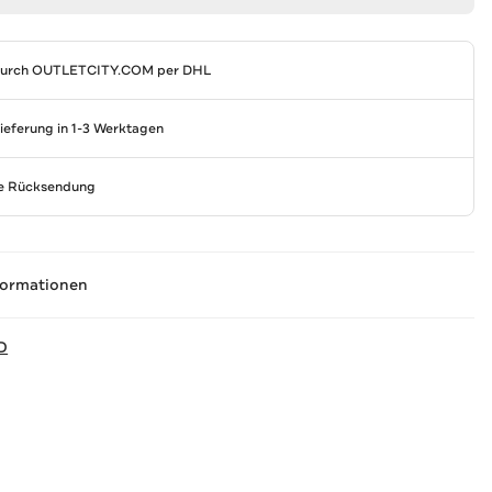
durch
OUTLETCITY.COM
per DHL
Lieferung in 1-3 Werktagen
se Rücksendung
formationen
D