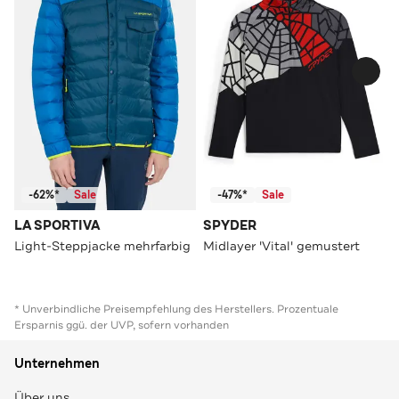
-62%*
Sale
-47%*
Sale
LA SPORTIVA
SPYDER
Light-Steppjacke mehrfarbig
Midlayer 'Vital' gemustert
* Unverbindliche Preisempfehlung des Herstellers. Prozentuale
Ersparnis ggü. der UVP, sofern vorhanden
Unternehmen
Über uns