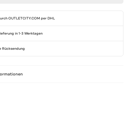
durch
OUTLETCITY.COM
per DHL
Lieferung in 1-3 Werktagen
se Rücksendung
formationen