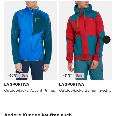
-60%*
Sale
-61%*
Sale
LA SPORTIVA
LA SPORTIVA
Outdoorjacke 'Ascent Primaloft' mehrfarbig
Outdoorjacke 'Zemun' zweifarbig
Andere Kunden kauften auch