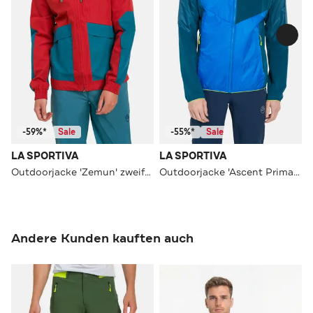
-59%*
Sale
-55%*
Sale
LA SPORTIVA
LA SPORTIVA
Outdoorjacke 'Zemun' zweifarbig
Outdoorjacke 'Ascent Primaloft' mehrfarbig
Andere Kunden kauften auch