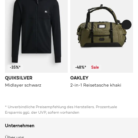
-35%*
-48%*
Sale
QUIKSILVER
OAKLEY
Midlayer schwarz
2-in-1 Reisetasche khaki
* Unverbindliche Preisempfehlung des Herstellers. Prozentuale
Ersparnis ggü. der UVP, sofern vorhanden
Unternehmen
Über uns