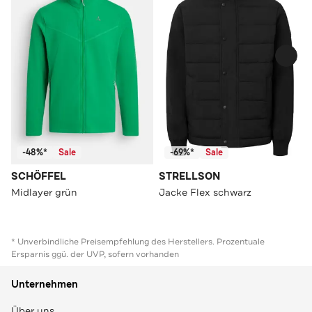
-48%*
Sale
-69%*
Sale
SCHÖFFEL
STRELLSON
Midlayer grün
Jacke Flex schwarz
* Unverbindliche Preisempfehlung des Herstellers. Prozentuale
Ersparnis ggü. der UVP, sofern vorhanden
Unternehmen
Über uns