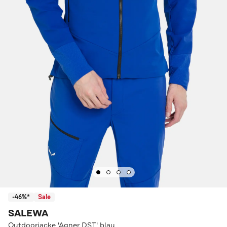
-46%*
Sale
SALEWA
Outdoorjacke 'Agner DST' blau