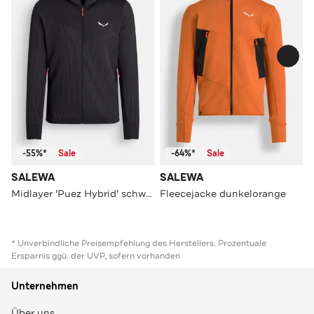
-55%*
Sale
-64%*
Sale
SALEWA
SALEWA
Midlayer 'Puez Hybrid' schwarz
Fleecejacke dunkelorange
* Unverbindliche Preisempfehlung des Herstellers. Prozentuale
Ersparnis ggü. der UVP, sofern vorhanden
Unternehmen
Über uns