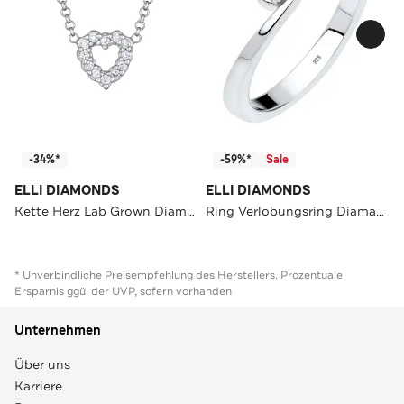
-34%*
-59%*
Sale
ELLI DIAMONDS
ELLI DIAMONDS
Kette Herz Lab Grown Diamanten (0.18 ct) 925 Silber Silber
Ring Verlobungsring Diamant Weiß Brillantschliff (0.03 ct) 925 Sterling Silber Weiß
* Unverbindliche Preisempfehlung des Herstellers. Prozentuale
Ersparnis ggü. der UVP, sofern vorhanden
Unternehmen
Über uns
Karriere