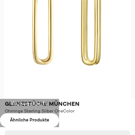
Ausverkauft
GLANZSTÜCKE MÜNCHEN
Ohrringe Sterling Silber OneColor
Ähnliche Produkte
Farbe:
OneColor