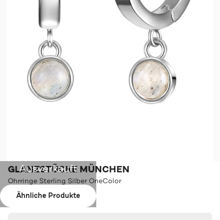
Ausverkauft
GLANZSTÜCKE MÜNCHEN
Ohrringe Sterling Silber OneColor
Ähnliche Produkte
Farbe:
OneColor