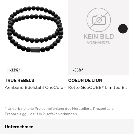
-33%*
-33%*
TRUE REBELS
COEUR DE LION
Armband Edelstahl OneColor
Kette GeoCUBE® Limited Edition Schwarz-Weiß
* Unverbindliche Preisempfehlung des Herstellers. Prozentuale
Ersparnis ggü. der UVP, sofern vorhanden
Unternehmen