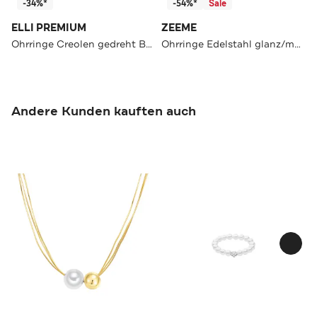
-34%*
-54%*
Sale
ELLI PREMIUM
ZEEME
Ohrringe Creolen gedreht Bügelverschluß 375er Gelbgold Gold
Ohrringe Edelstahl glanz/matt mit weißem Zirkonia grau
Andere Kunden kauften auch