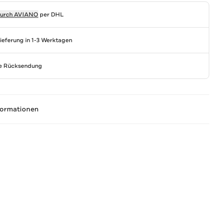
durch
AVIANO
per DHL
Lieferung in 1-3 Werktagen
se Rücksendung
formationen