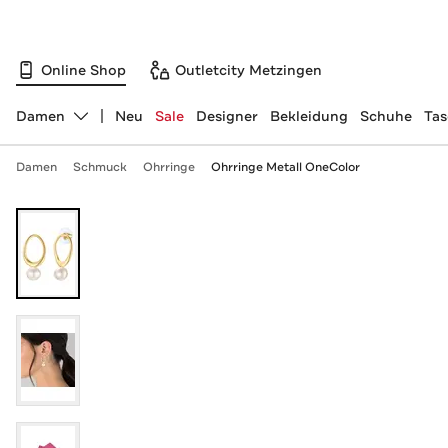
Online Shop
Outletcity Metzingen
Damen
Neu
Sale
Designer
Bekleidung
Schuhe
Ta
Abteilung ändern, ausgewählt:
Damen
Schmuck
Ohrringe
Ohrringe Metall OneColor