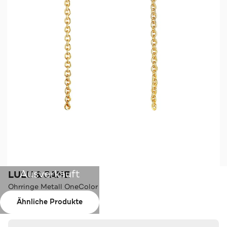
Ausverkauft
LULU & JANE
Ohrringe Metall OneColor
Ähnliche Produkte
Farbe:
OneColor