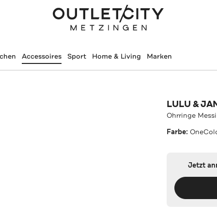
schen
Accessoires
Sport
Home & Living
Marken
LULU & JA
Ohrringe Mess
Farbe:
OneCol
Jetzt a