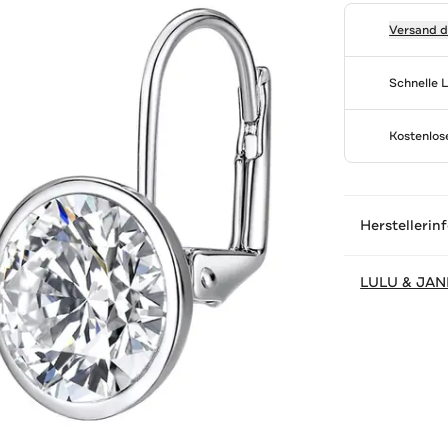
Versand 
Schnelle 
Kostenlo
Herstellerin
LULU & JAN