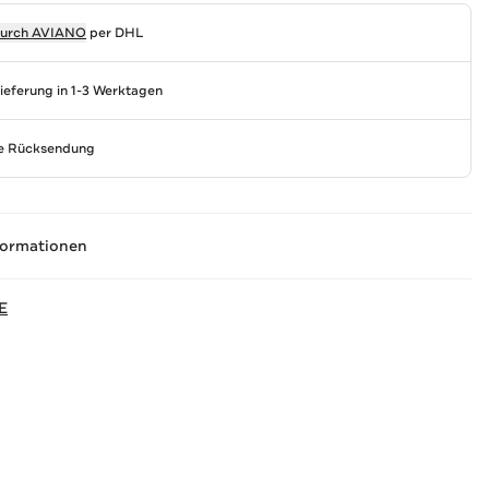
durch
AVIANO
per DHL
Lieferung in 1-3 Werktagen
se Rücksendung
formationen
E