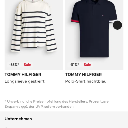
-65%*
Sale
-51%*
Sale
TOMMY HILFIGER
TOMMY HILFIGER
Longsleeve gestreift
Polo-Shirt nachtblau
* Unverbindliche Preisempfehlung des Herstellers. Prozentuale
Ersparnis ggü. der UVP, sofern vorhanden
Unternehmen