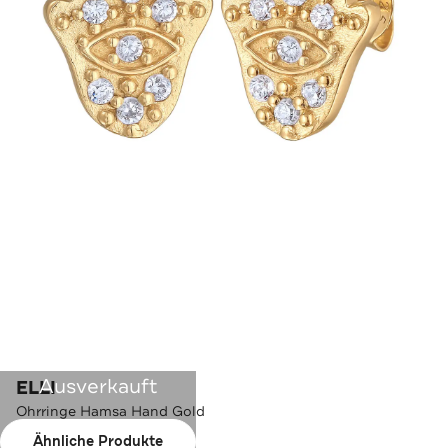
Ausverkauft
ELLI
Ohrringe Hamsa Hand Gold
Ähnliche Produkte
Farbe:
Gold