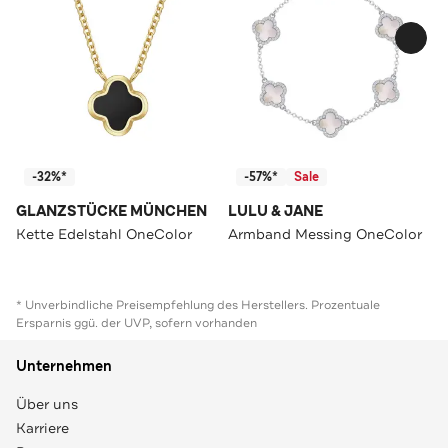
-32%*
-57%*
Sale
GLANZSTÜCKE MÜNCHEN
LULU & JANE
Kette Edelstahl OneColor
Armband Messing OneColor
* Unverbindliche Preisempfehlung des Herstellers. Prozentuale
Ersparnis ggü. der UVP, sofern vorhanden
Unternehmen
Über uns
Karriere