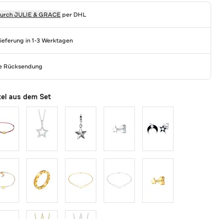
durch
JULIE & GRACE
per DHL
Lieferung in 1-3 Werktagen
se Rücksendung
kel aus dem Set