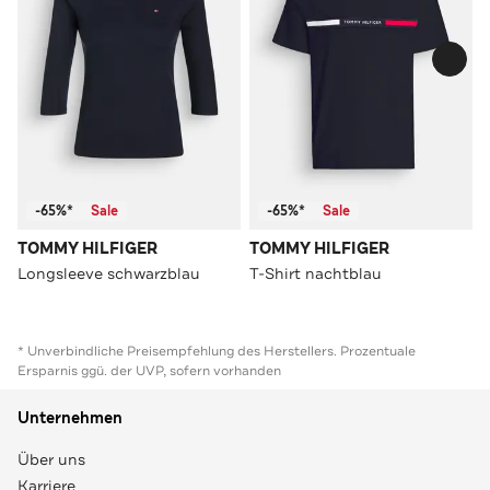
-65%*
Sale
-65%*
Sale
TOMMY HILFIGER
TOMMY HILFIGER
Longsleeve schwarzblau
T-Shirt nachtblau
* Unverbindliche Preisempfehlung des Herstellers. Prozentuale
Ersparnis ggü. der UVP, sofern vorhanden
Unternehmen
Über uns
Karriere