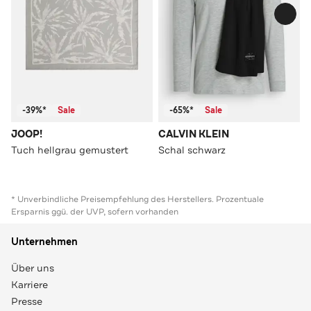
-39%*
Sale
-65%*
Sale
JOOP!
CALVIN KLEIN
Tuch hellgrau gemustert
Schal schwarz
* Unverbindliche Preisempfehlung des Herstellers. Prozentuale
Ersparnis ggü. der UVP, sofern vorhanden
Unternehmen
Über uns
Karriere
Presse