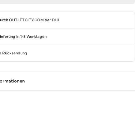
durch
OUTLETCITY.COM
per DHL
Lieferung in 1-3 Werktagen
se Rücksendung
formationen