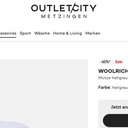
essoires
Sport
Wäsche
Home & Living
Marken
-65%*
Sale
WOOLRIC
Mütze hellgrau
Farbe:
hellgra
Jetzt a