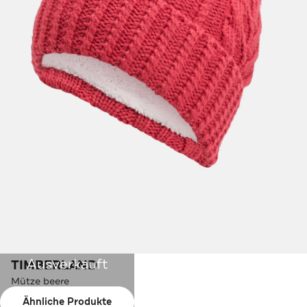
Ausverkauft
TIMBERLAND
Mütze beere
Ähnliche Produkte
Farbe:
beere