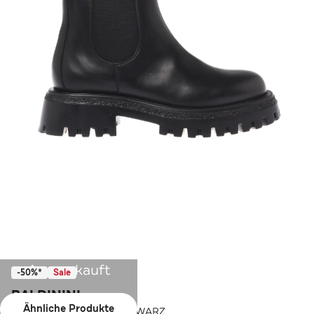
Ausverkauft
-50%*
Sale
BALDININI
Ähnliche Produkte
Mocassin BALDININI SCHWARZ