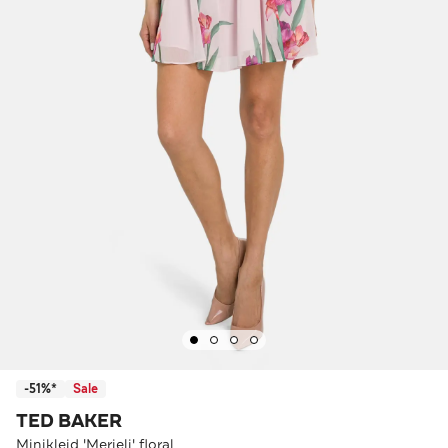
-51%*
Sale
TED BAKER
Minikleid 'Merieli' floral