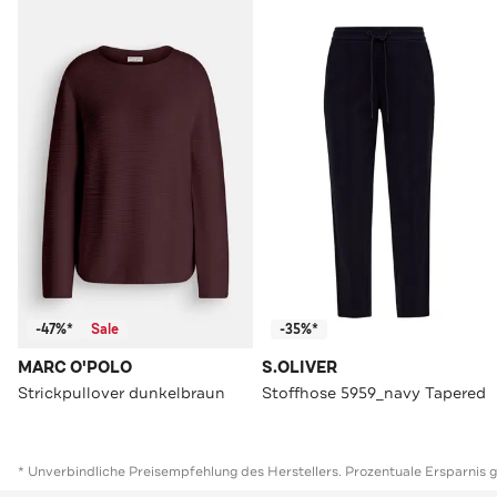
-47%*
Sale
-35%*
MARC O'POLO
S.OLIVER
Strickpullover dunkelbraun
Stoffhose 5959_navy Tapered
* Unverbindliche Preisempfehlung des Herstellers. Prozentuale Ersparnis 