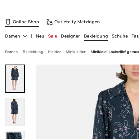
Online Shop
Outletcity Metzingen
Damen
Neu
Sale
Designer
Bekleidung
Schuhe
Ta
Abteilung ändern, ausgewählt:
Damen
Bekleidung
Kleider
Minikleider
Minikleid 'Louisville' gemus