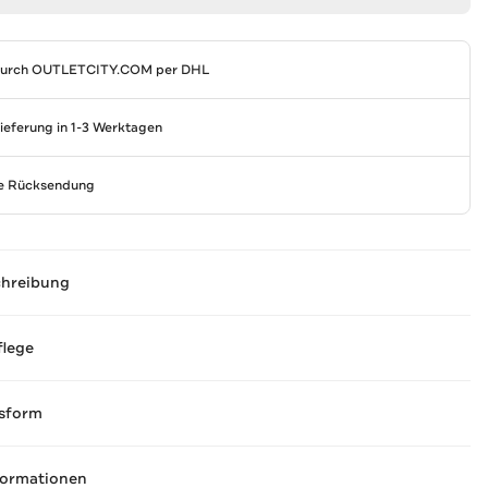
durch
OUTLETCITY.COM
per DHL
Lieferung in 1-3 Werktagen
se Rücksendung
chreibung
flege
sform
formationen