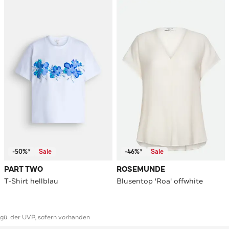
-50%*
Sale
-46%*
Sale
PART TWO
ROSEMUNDE
T-Shirt hellblau
Blusentop 'Roa' offwhite
ggü. der UVP, sofern vorhanden