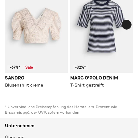
-67%*
Sale
-32%*
SANDRO
MARC O'POLO DENIM
Blusenshirt creme
T-Shirt gestreift
* Unverbindliche Preisempfehlung des Herstellers. Prozentuale
Ersparnis ggü. der UVP, sofern vorhanden
Unternehmen
Über uns