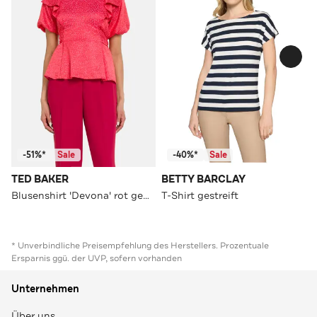
-51%*
Sale
-40%*
Sale
TED BAKER
BETTY BARCLAY
Blusenshirt 'Devona' rot gemustert
T-Shirt gestreift
* Unverbindliche Preisempfehlung des Herstellers. Prozentuale
Ersparnis ggü. der UVP, sofern vorhanden
Unternehmen
Über uns