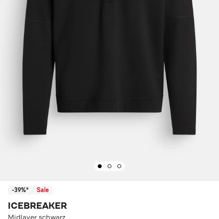
-39%*
Sale
ICEBREAKER
Midlayer schwarz