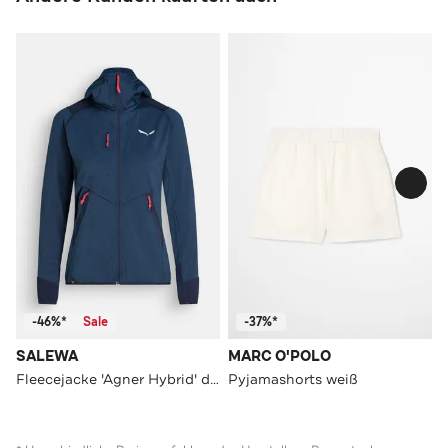
-46%*
Sale
-37%*
SALEWA
MARC O'POLO
Fleecejacke 'Agner Hybrid' dunkelblau
Pyjamashorts weiß