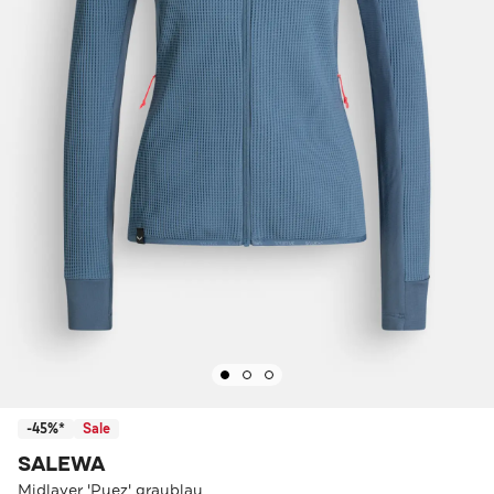
-45%*
Sale
SALEWA
Midlayer 'Puez' graublau