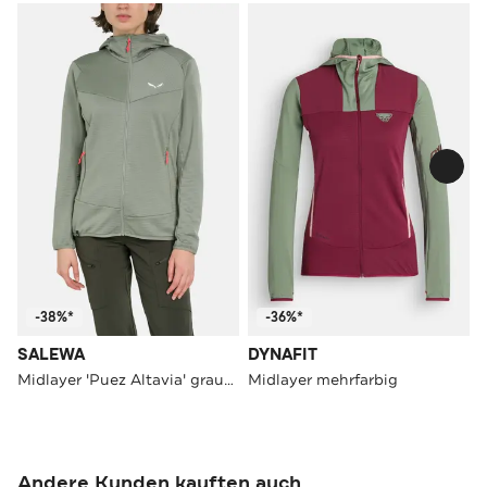
-38%*
-36%*
SALEWA
DYNAFIT
Midlayer 'Puez Altavia' graugrün
Midlayer mehrfarbig
Andere Kunden kauften auch