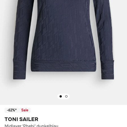
-62%*
Sale
TONI SAILER
Midlayer 'Phebi' dunkelblau