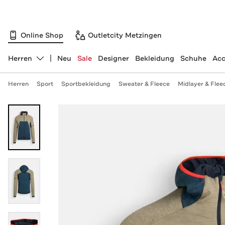
Online Shop
Outletcity Metzingen
Herren
Neu
Sale
Designer
Bekleidung
Schuhe
Acc
Abteilung ändern, ausgewählt:
Herren
Sport
Sportbekleidung
Sweater & Fleece
Midlayer & Flee