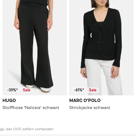
-39%*
Sale
-61%*
Sale
HUGO
MARC O'POLO
Stoffhose 'Nalosia' schwarz
Strickjacke schwarz
ggü. der UVP, sofern vorhanden