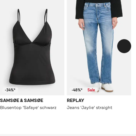
-34%*
-48%*
Sale
SAMSØE & SAMSØE
REPLAY
Blusentop 'Safaye' schwarz
Jeans 'Jaylie' straight