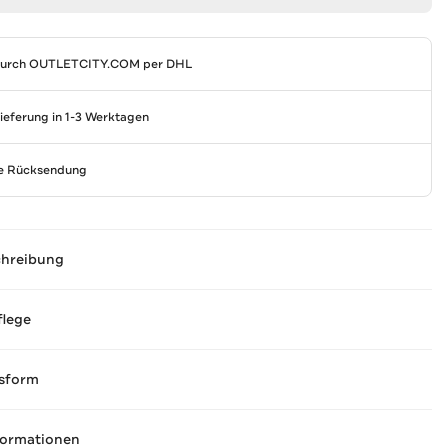
durch
OUTLETCITY.COM
per DHL
Lieferung in 1-3 Werktagen
se Rücksendung
chreibung
flege
sform
formationen