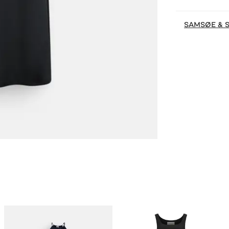
SAMSØE & 