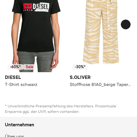
-60%*
Sale
-30%*
DIESEL
S.OLIVER
T-Shirt schwarz
Stoffhose 81A0_beige Tapered
* Unverbindliche Preisempfehlung des Herstellers. Prozentuale
Ersparnis ggü. der UVP, sofern vorhanden
Unternehmen
Über uns