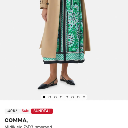
-40%*
Sale
SUNDEAL
COMMA,
Midikleid 76D3_smaragd