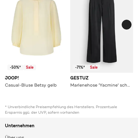
-50%*
Sale
-71%*
Sale
JOOP!
GESTUZ
Casual-Bluse Betsy gelb
Marlenehose 'Yacmine' schwarz
* Unverbindliche Preisempfehlung des Herstellers. Prozentuale
Ersparnis ggü. der UVP, sofern vorhanden
Unternehmen
Über uns