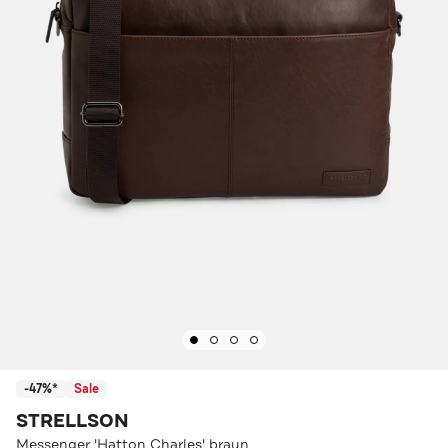
-47%*
Sale
STRELLSON
Messenger 'Hatton Charles' braun