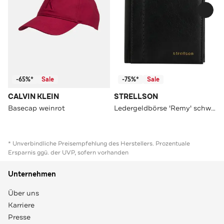
-65%*
Sale
-75%*
Sale
CALVIN KLEIN
STRELLSON
Basecap weinrot
Ledergeldbörse 'Remy' schwarz
* Unverbindliche Preisempfehlung des Herstellers. Prozentuale
Ersparnis ggü. der UVP, sofern vorhanden
Unternehmen
Über uns
Karriere
Presse