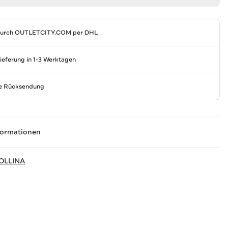
durch
OUTLETCITY.COM
per DHL
Lieferung in 1-3 Werktagen
se Rücksendung
formationen
OLLINA