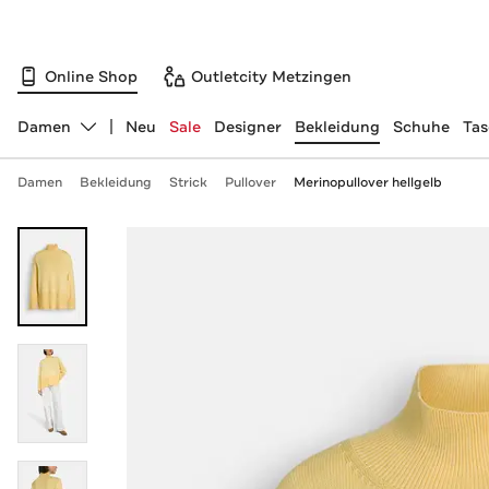
Online Shop
Outletcity Metzingen
Damen
Neu
Sale
Designer
Bekleidung
Schuhe
Ta
Abteilung ändern, ausgewählt:
Damen
Bekleidung
Strick
Pullover
Merinopullover hellgelb