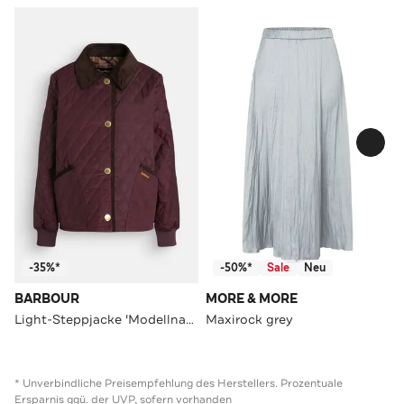
-35%*
-50%*
Sale
Neu
BARBOUR
MORE & MORE
Light-Steppjacke 'Modellname' bordeaux
Maxirock grey
* Unverbindliche Preisempfehlung des Herstellers. Prozentuale
Ersparnis ggü. der UVP, sofern vorhanden