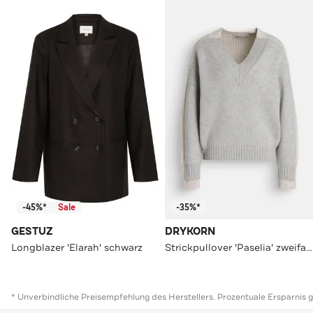
-45%*
Sale
-35%*
GESTUZ
DRYKORN
Longblazer 'Elarah' schwarz
Strickpullover 'Paselia' zweifarbig
* Unverbindliche Preisempfehlung des Herstellers. Prozentuale Ersparnis 