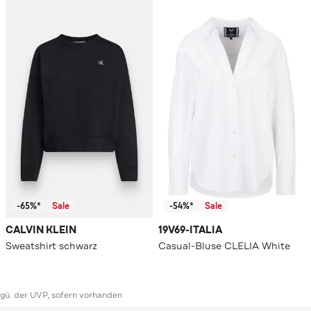
-65%*
Sale
-54%*
Sale
CALVIN KLEIN
19V69-ITALIA
Sweatshirt schwarz
Casual-Bluse CLELIA White
ggü. der UVP, sofern vorhanden