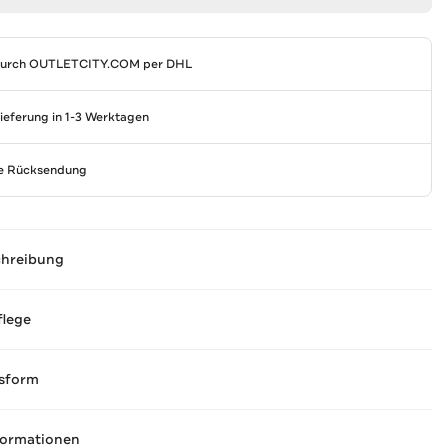
durch
OUTLETCITY.COM
per DHL
Lieferung in 1-3 Werktagen
se Rücksendung
chreibung
flege
sform
formationen