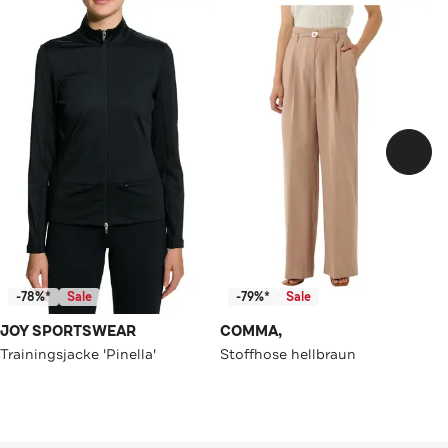
-78%*
Sale
-79%*
Sale
JOY SPORTSWEAR
COMMA,
Trainingsjacke 'Pinella'
Stoffhose hellbraun