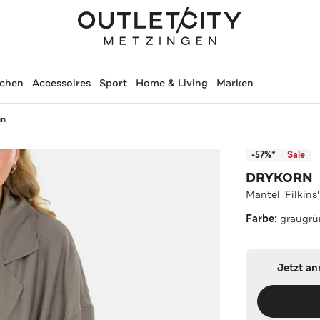
schen
Accessoires
Sport
Home & Living
Marken
ün
-57%*
Sale
DRYKORN
Mantel 'Filkins
Farbe:
graugrü
Jetzt a