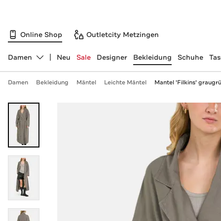
Online Shop
Outletcity Metzingen
Damen
Neu
Sale
Designer
Bekleidung
Schuhe
Ta
Abteilung ändern, ausgewählt:
Damen
Bekleidung
Mäntel
Leichte Mäntel
Mantel 'Filkins' graugr