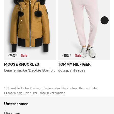
-74%*
Sale
-65%*
Sale
MOOSE KNUCKLES
TOMMY HILFIGER
Daunenjacke 'Debbie Bomber' ocker
Joggpants rosa
* Unverbindliche Preisempfehlung des Herstellers. Prozentuale
Ersparnis ggü. der UVP, sofern vorhanden
Unternehmen
Über uns