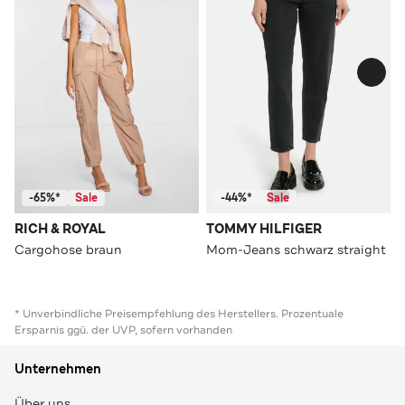
-65%*
Sale
-44%*
Sale
RICH & ROYAL
TOMMY HILFIGER
Cargohose braun
Mom-Jeans schwarz straight
* Unverbindliche Preisempfehlung des Herstellers. Prozentuale
Ersparnis ggü. der UVP, sofern vorhanden
Unternehmen
Über uns