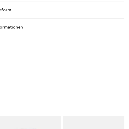
sform
formationen