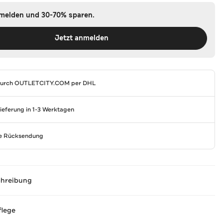
nmelden und 30-70% sparen.
Jetzt anmelden
durch
OUTLETCITY.COM
per DHL
Lieferung in 1-3 Werktagen
se Rücksendung
chreibung
flege