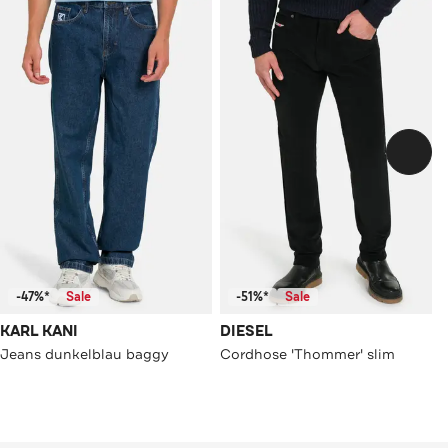
-47%*
Sale
-51%*
Sale
KARL KANI
DIESEL
Jeans dunkelblau baggy
Cordhose 'Thommer' slim