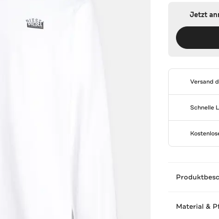
Jetzt a
Versand 
Schnelle 
Kostenlo
Produktbes
Material & P