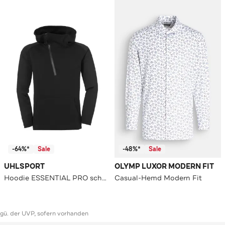
-64%*
Sale
-48%*
Sale
UHLSPORT
OLYMP LUXOR MODERN FIT
Hoodie ESSENTIAL PRO schwarz
Casual-Hemd Modern Fit
ggü. der UVP, sofern vorhanden