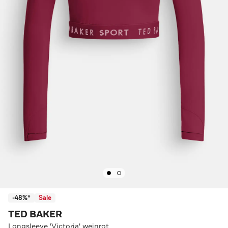
-48%*
Sale
TED BAKER
Longsleeve 'Victoria' weinrot