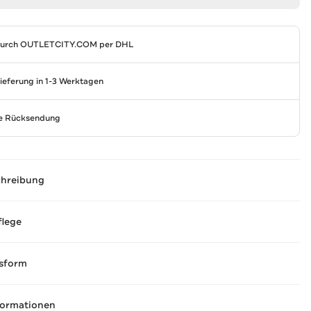
durch
OUTLETCITY.COM
per DHL
Lieferung in 1-3 Werktagen
se Rücksendung
chreibung
flege
sform
formationen