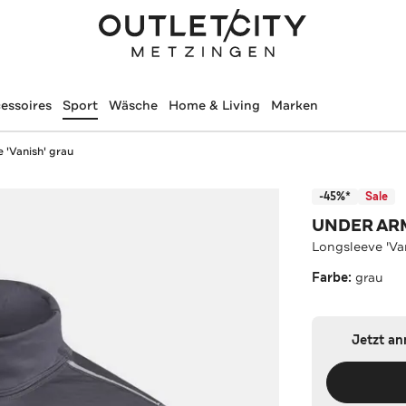
essoires
Sport
Wäsche
Home & Living
Marken
 'Vanish' grau
-45%*
Sale
UNDER A
Longsleeve 'Va
Farbe:
grau
Jetzt a