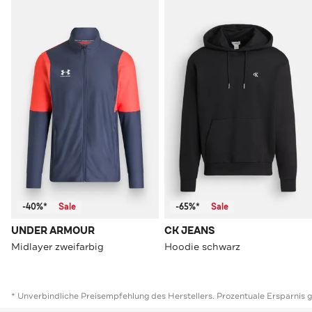
-40%*
Sale
-65%*
Sale
UNDER ARMOUR
CK JEANS
Midlayer zweifarbig
Hoodie schwarz
* Unverbindliche Preisempfehlung des Herstellers. Prozentuale Ersparnis 