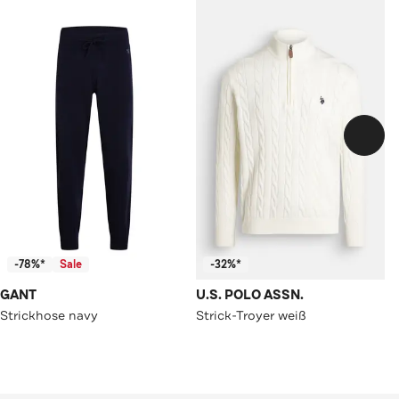
-78%*
Sale
-32%*
GANT
U.S. POLO ASSN.
Strickhose navy
Strick-Troyer weiß