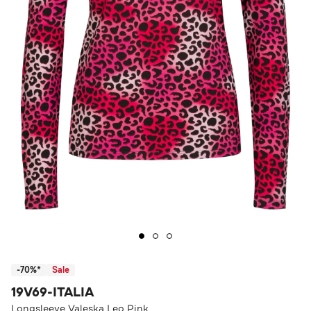
-70%*
Sale
19V69-ITALIA
Longsleeve Valeska Leo Pink