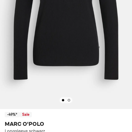
-49%*
Sale
MARC O'POLO
Longsleeve schwarz