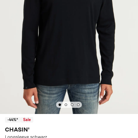
-44%*
Sale
CHASIN'
Longsleeve schwarz