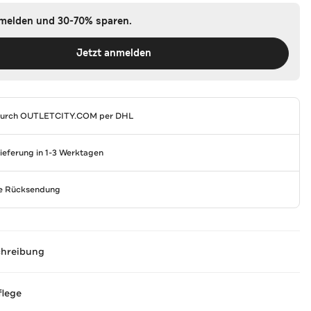
nmelden und 30-70% sparen.
Jetzt anmelden
durch
OUTLETCITY.COM
per DHL
Lieferung in 1-3 Werktagen
se Rücksendung
chreibung
flege