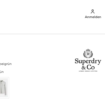
Anmelden
beigrün
rün