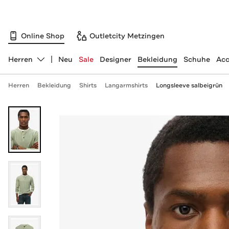
Online Shop
Outletcity Metzingen
Herren
Neu
Sale
Designer
Bekleidung
Schuhe
Acc
Abteilung ändern, ausgewählt:
Herren
Bekleidung
Shirts
Langarmshirts
Longsleeve salbeigrün