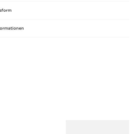
sform
formationen