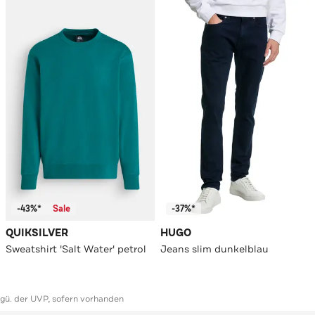
-43%*
Sale
-37%*
QUIKSILVER
HUGO
Sweatshirt 'Salt Water' petrol
Jeans slim dunkelblau
ggü. der UVP, sofern vorhanden